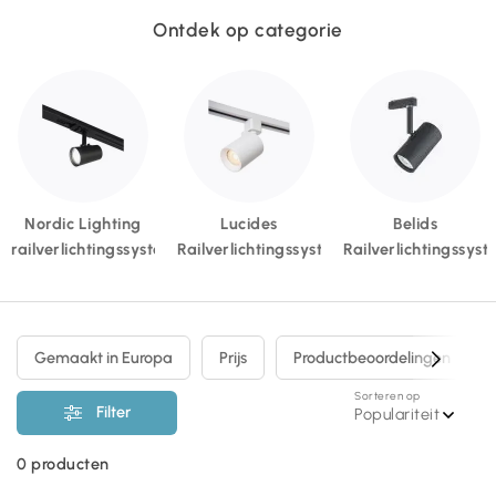
Ontdek op categorie
Nordic Lighting
Lucides
Belids
railverlichtingssysteem
Railverlichtingssystemen
Railverlichtingssys
Gemaakt in Europa
Prijs
Productbeoordelingen
Sorteren op
Filter
Populariteit
0
producten