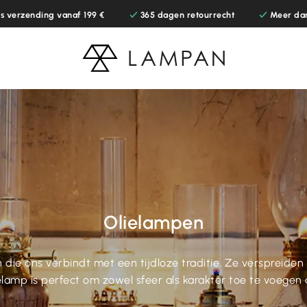
is verzending vanaf 199 €
365 dagen retourrecht
Meer da
Olielampen
die ons verbindt met een tijdloze traditie. Ze verspreide
ielamp is perfect om zowel sfeer als karakter toe te voegen