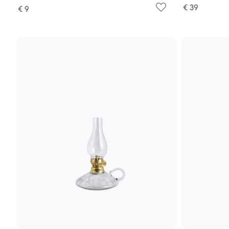
€ 39
€ 9