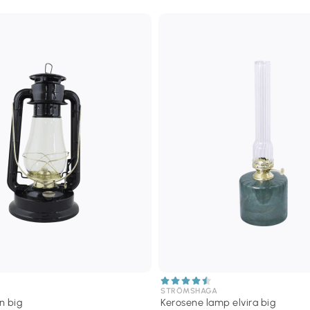
STRÖMSHAGA
n big
Kerosene lamp elvira big