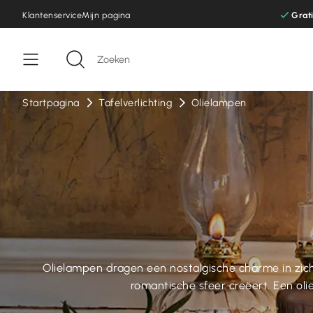
Klantenservice
Mijn pagina
Grat
Startpagina
Tafelverlichting
Olielampen
Olielampen dragen een nostalgische charme in zich 
romantische sfeer creëert. Een ol