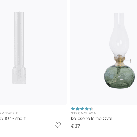
AMPFABRIK
STRÖMSHAGA
10''' - short
Kerosene lamp Oval
€ 37