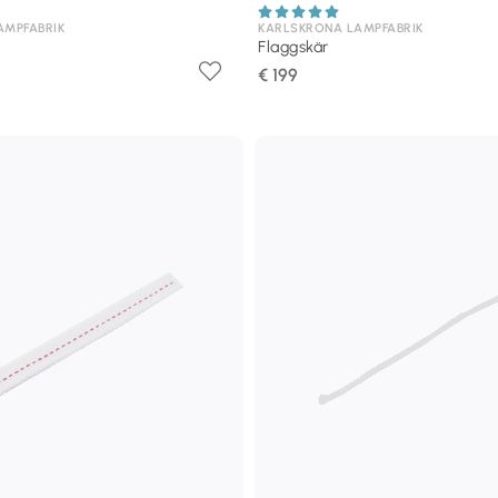
AMPFABRIK
KARLSKRONA LAMPFABRIK
Flaggskär
€ 199