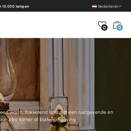
n 10.000 lampen
Nederlands
0
0
n een warm, flakkerend licht dat een rustgevende en
 aan elke kamer of buitenomgeving.