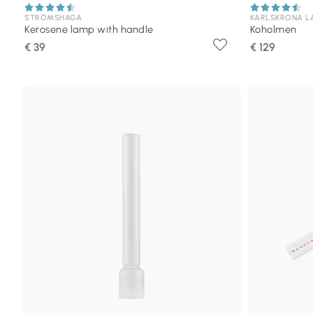
STRÖMSHAGA
KARLSKRONA L
Kerosene lamp with handle
Koholmen
€ 39
€ 129