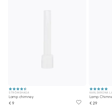
STRÖMSHAGA
KARLSKRONA L
Lamp chimney
Lamp Chimney 
€ 9
€ 29