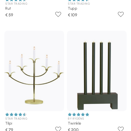
STAR TRADING
STAR TRADING
Rut
Tupp
€ 59
€ 109
STAR TRADING
BY RYDÉNS
Tilpi
Twinkle
€ 79
€ 200