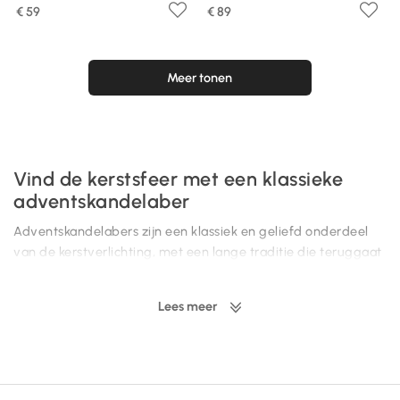
€ 59
€ 89
Meer tonen
Vind de kerstsfeer met een klassieke
adventskandelaber
Adventskandelabers zijn een klassiek en geliefd onderdeel
van de kerstverlichting, met een lange traditie die teruggaat
tot de 19e eeuw. Oorspronkelijk stak men elke adventszondag
een kaars aan, maar tegenwoordig zijn elektrische
Lees meer
adventskandelabers uitgegroeid tot een symbolisch en
prachtig element in de huizen. Ze verspreiden een warm en
uitnodigend licht in ramen en op tafels en helpen de
winterduisternis gedurende de hele december te verlichten.
De adventskandelaber is verkrijgbaar in tal van ontwerpen,