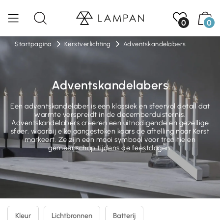
0
0
Startpagina
Kerstverlichting
Adventskandelabers
Adventskandelabers
Een adventskandelaber is een klassiek en sfeervol detail dat
warmte verspreidt in de decemberduisternis.
Adventskandelabers creëren een uitnodigende en gezellige
sfeer, waarbij elke aangestoken kaars de aftelling naar Kerst
markeert. Ze zijn een mooi symbool voor traditie en
gemeenschap tijdens de feestdagen.
Kleur
Lichtbronnen
Batterij