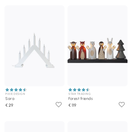
PIXIE DESIGN
STAR TRADING
Sara
Forest friends
€ 29
€ 119