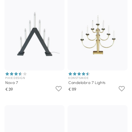
PIXIE DESIGN
KONSTSMIDE
Nova 7
Candelabra 7 Lights
€ 39
€ 119