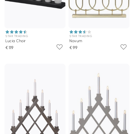
STAR TRADING
STAR TRADING
Lucia Choir
Novum
€ 119
€ 99