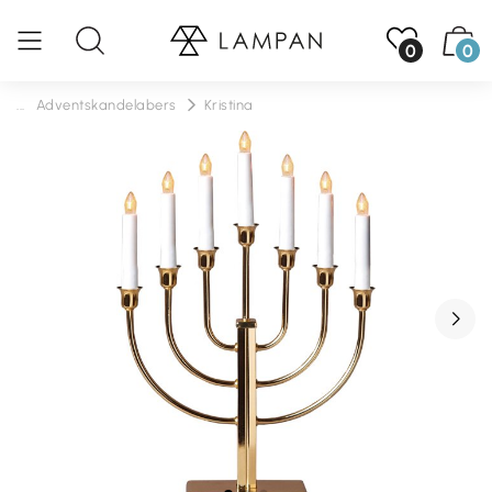
0
0
...
Adventskandelabers
Kristina