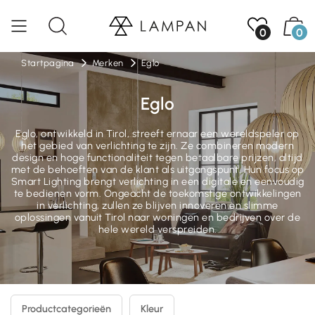
0
0
Startpagina
Merken
Eglo
Eglo
Eglo, ontwikkeld in Tirol, streeft ernaar een wereldspeler op
het gebied van verlichting te zijn. Ze combineren modern
design en hoge functionaliteit tegen betaalbare prijzen, altijd
met de behoeften van de klant als uitgangspunt. Hun focus op
Smart Lighting brengt verlichting in een digitale en eenvoudig
te bedienen vorm. Ongeacht de toekomstige ontwikkelingen
in verlichting, zullen ze blijven innoveren en slimme
oplossingen vanuit Tirol naar woningen en bedrijven over de
hele wereld verspreiden.
Productcategorieën
Kleur