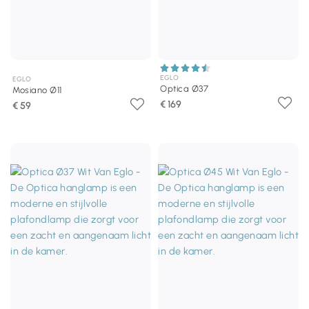
EGLO
EGLO
Optica Ø37
Mosiano Ø11
€ 169
€ 59