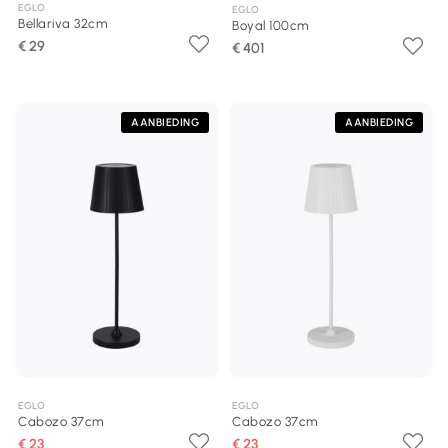
EGLO
EGLO
Bellariva 32cm
Boyal 100cm
€ 29
€ 401
AANBIEDING
AANBIEDING
EGLO
EGLO
Cabozo 37cm
Cabozo 37cm
€ 23
€ 23