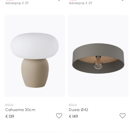
Adviesprijs € 29
Adviesprijs € 29
EGLO
EGLO
Cahuama 30cm
Duaia Ø42
€ 139
€ 149