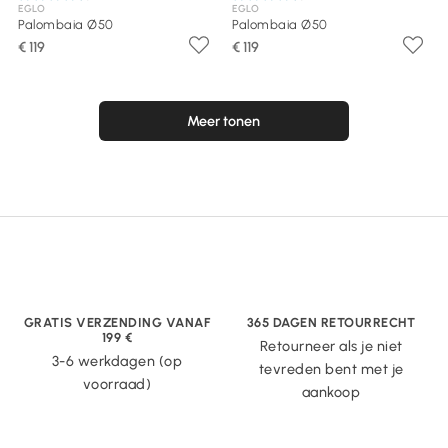
EGLO
EGLO
Palombaia Ø50
Palombaia Ø50
€ 119
€ 119
Meer tonen
GRATIS VERZENDING VANAF
365 DAGEN RETOURRECHT
199 €
Retourneer als je niet
3-6 werkdagen (op
tevreden bent met je
voorraad)
aankoop