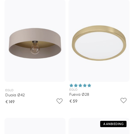
EGLO
EGLO
Fueva Ø28
Duaia Ø42
€ 59
€ 149
AANBIEDING