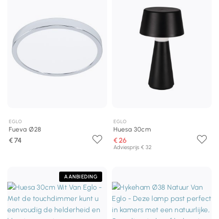
EGLO
EGLO
Fueva Ø28
Huesa 30cm
€ 74
€ 26
Adviesprijs € 32
AANBIEDING