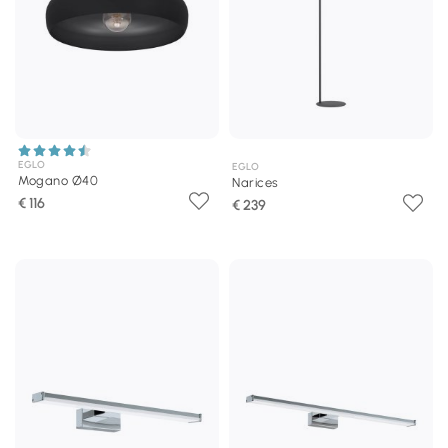
EGLO
EGLO
Mogano Ø40
Narices
€ 116
€ 239