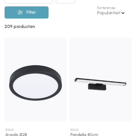
Sorteren op
Filter
Populariteit
209
producten
EGLO
EGLO
Argolis Ø28
Pandella 40cm