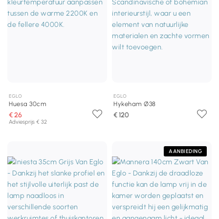
EGLO
EGLO
Huesa 30cm
Hykeham Ø38
€ 26
€ 120
Adviesprijs € 32
AANBIEDING