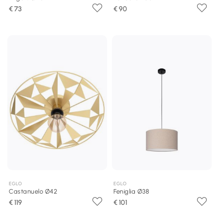
€ 73
€ 90
EGLO
EGLO
Castanuelo Ø42
Feniglia Ø38
€ 119
€ 101