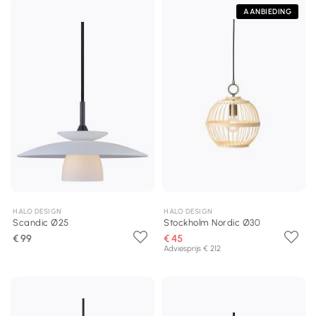
AANBIEDING
HALO DESIGN
HALO DESIGN
Scandic Ø25
Stockholm Nordic Ø30
€ 99
€ 45
Adviesprijs € 212