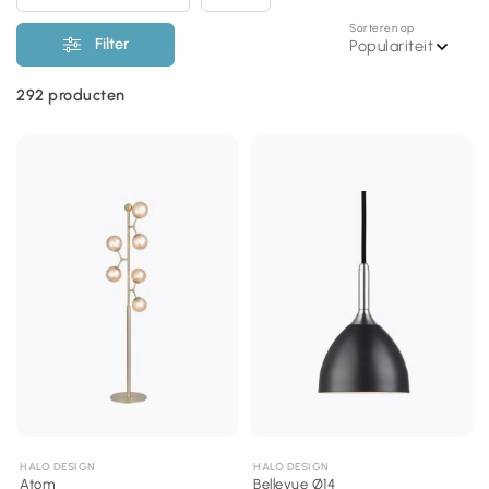
Sorteren op
Filter
Populariteit
292
producten
HALO DESIGN
HALO DESIGN
Atom
Bellevue Ø14