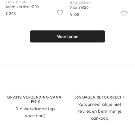
HALO DESIGN
HALO DESIGN
Atom vertical Ø30
Atom Ø26
€ 243
€ 168
Meer tonen
GRATIS VERZENDING VANAF
365 DAGEN RETOURRECHT
199 €
Retourneer als je niet
3-6 werkdagen (op
tevreden bent met je
voorraad)
aankoop