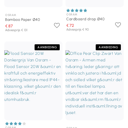
OSRAM
OSRAM
Cardboard drop Ø40
Bamboo Paper Ø40
€ 72
€ 87
Adviesprijs € 90
Adviesprijs € 131
AANBIEDING
AANBIEDING
OSRAM