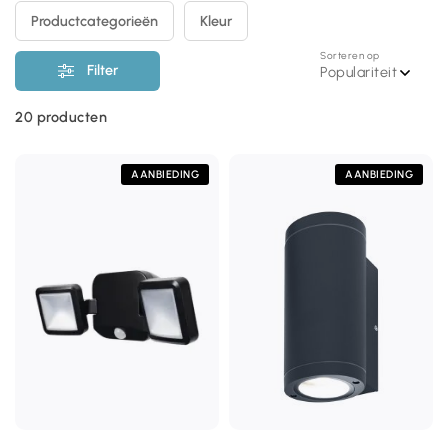
Productcategorieën
Kleur
Sorteren op
Filter
Populariteit
20
producten
AANBIEDING
AANBIEDING