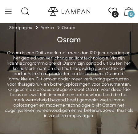
0
0
Startpagina
Merken
Osram
Osram
Osram is een Duits merk met meer dan 100 jaar ervaring op
het gebied van verlichting en lichttechnologie. Via zijn
licentieprogramma breidt Osram zijn aanbod uit buiten het
kernassortiment en stelt het zorgvuldig geselecteerde
partners in staat producten onder het merk Osram te
ontwikkelen. Dit omvat onder meer verlichtingsproducten
voor thuisgebruik en batterijoplossingen voor consumenten.
Ongeacht de productcategorie staat Osram voor dezelfde
focus op kwaliteit, innovatie en betrouwbaarheid die het
merk wereldwijd bekend heeft gemaakt. Met slimme
oplossingen en moderne technologie blijft Osram het
dagelijks leven vereenvoudigen en verbeteren, zowel thuis als
in zakelijke omgevingen.