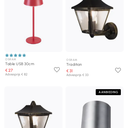
OSRAM
OSRAM
Table USB 30cm
Tradition
€ 27
€ 31
Adviesprijs € 82
Adviesprijs € 33
AANBIEDING