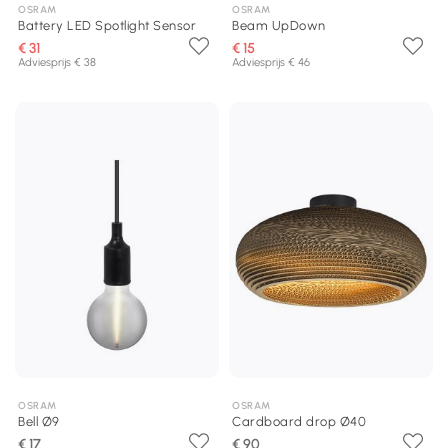
OSRAM
OSRAM
Battery LED Spotlight Sensor
Beam UpDown
€ 31
€ 15
Adviesprijs € 38
Adviesprijs € 46
OSRAM
OSRAM
Bell Ø9
Cardboard drop Ø40
€ 17
€ 90