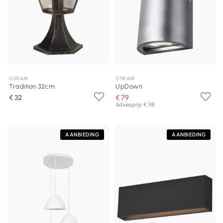
OSRAM
OSRAM
Tradition 32cm
UpDown
€ 32
€ 79
Adviesprijs € 98
AANBIEDING
AANBIEDING