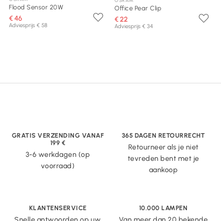
OSRAM
Flood Sensor 20W
Office Pear Clip
€ 46
€ 22
Adviesprijs € 58
Adviesprijs € 34
GRATIS VERZENDING VANAF
365 DAGEN RETOURRECHT
199 €
Retourneer als je niet
3-6 werkdagen (op
tevreden bent met je
voorraad)
aankoop
KLANTENSERVICE
10.000 LAMPEN
Snelle antwoorden op uw
Van meer dan 20 bekende