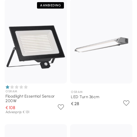
AANBIEDING
OSRAM
OSRAM
Floodlight Essential Sensor
LED Turn 36cm
200W
€ 28
€ 108
Adviesprijs € 131