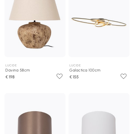
LUCIDE
LUCIDE
Davina 58cm
Galactica 100cm
€ 198
€ 155