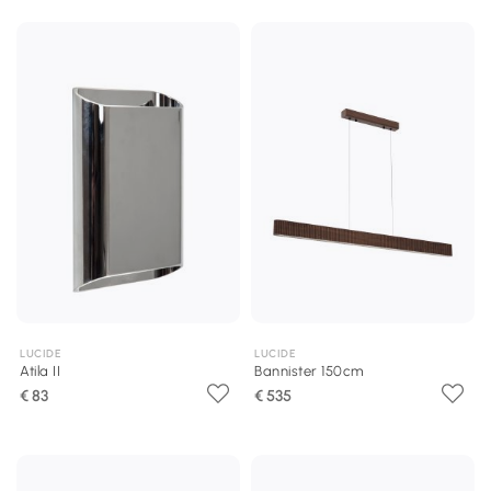
LUCIDE
LUCIDE
Atila II
Bannister 150cm
€ 83
€ 535