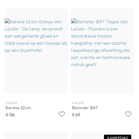
LUCIDE
LUCIDE
Barone 52cm
Blomster Ø47
€ 136
€ 69
AANBIEDING