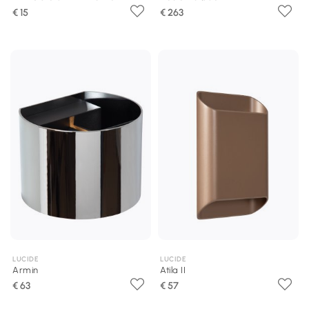
€ 15
€ 263
LUCIDE
LUCIDE
Armin
Atila II
€ 63
€ 57