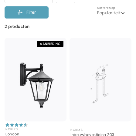
Sorteren op
Filter
Populariteit
2
producten
AANBIEDING
NORLYS
NORLYS
London
Inbouwbevestiging 203