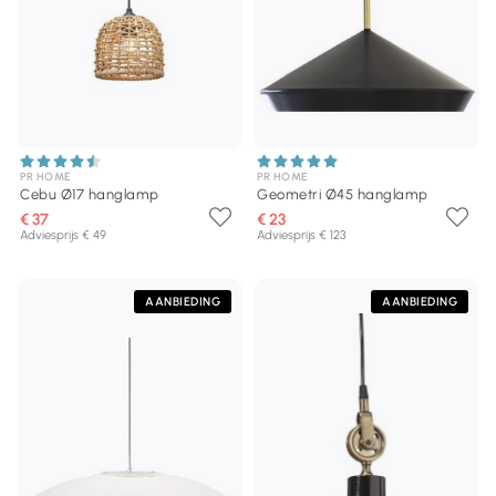
PR HOME
PR HOME
Cebu Ø17 hanglamp
Geometri Ø45 hanglamp
€ 37
€ 23
Adviesprijs € 49
Adviesprijs € 123
AANBIEDING
AANBIEDING