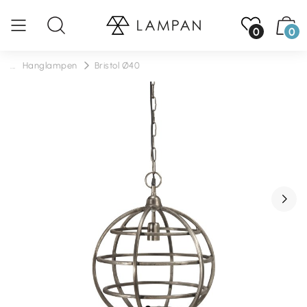
0
0
...
Hanglampen
Bristol Ø40