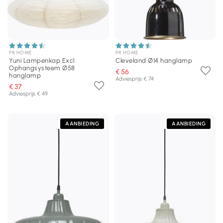
PR HOME
PR HOME
Yuni Lampenkap Excl.
Cleveland Ø14 hanglamp
Ophangsysteem Ø58
€ 56
hanglamp
Adviesprijs € 74
€ 37
Adviesprijs € 49
AANBIEDING
AANBIEDING