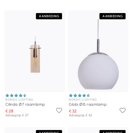
AANBIEDING
AANBIEDING
NORDIC LIGHTING
NORDIC LIGHTING
Cilinda Ø7 raamlamp
Globi Ø15 raamlamp
€ 28
€ 32
Adviesprijs € 37
Adviesprijs € 42