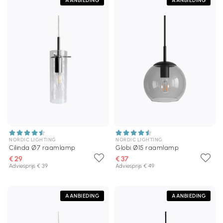
AANBIEDING
AANBIEDING
NORDIC LIGHTING
NORDIC LIGHTING
Cilinda Ø7 raamlamp
Globi Ø15 raamlamp
€ 29
€ 37
Adviesprijs € 39
Adviesprijs € 49
AANBIEDING
AANBIEDING