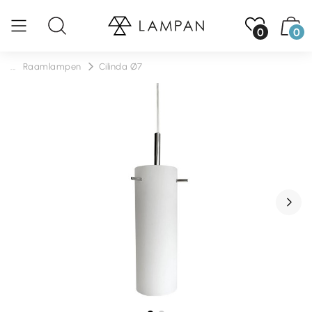
0
0
...
Raamlampen
Cilinda Ø7