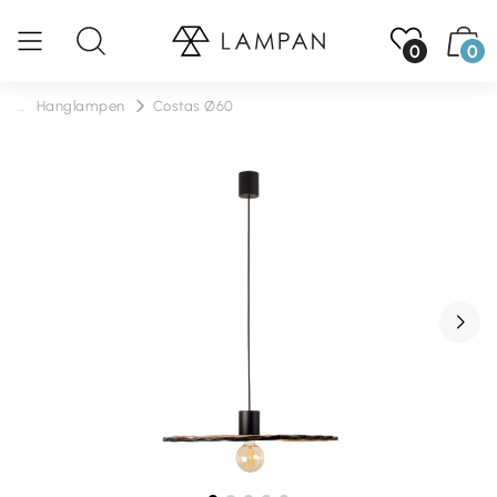
0
0
...
Hanglampen
Costas Ø60