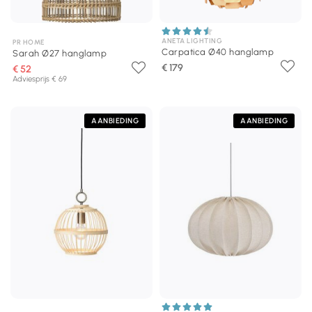
ANETA LIGHTING
PR HOME
Carpatica Ø40 hanglamp
Sarah Ø27 hanglamp
€ 179
€ 52
Adviesprijs € 69
AANBIEDING
AANBIEDING