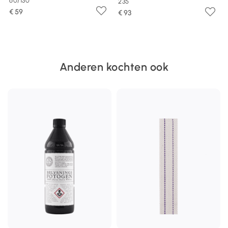
60/130
235
€ 59
€ 93
Anderen kochten ook