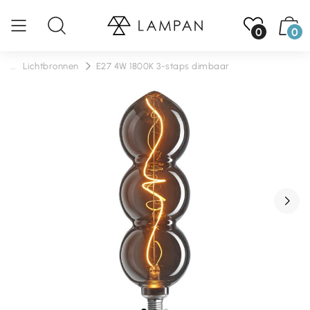
0
0
...
Lichtbronnen
E27 4W 1800K 3-staps dimbaar