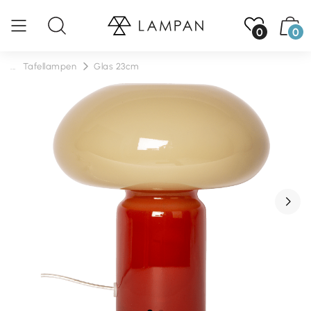
0
0
...
Tafellampen
Glas 23cm