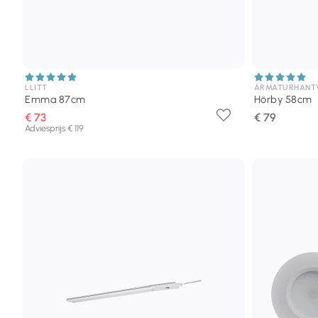
LLITT
ARMATURHANT
Emma 87cm
Hörby 58cm
€ 73
€ 79
Adviesprijs € 119