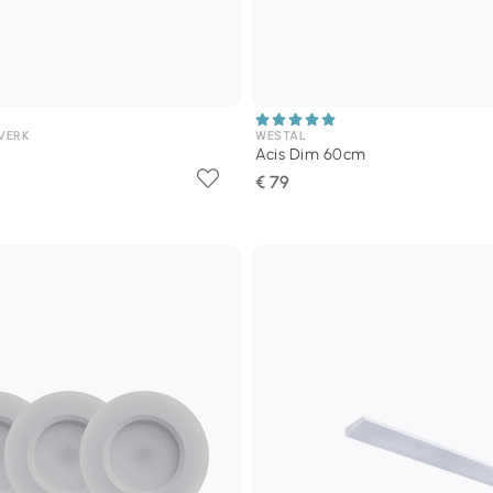
VERK
WESTAL
Acis Dim 60cm
€ 79