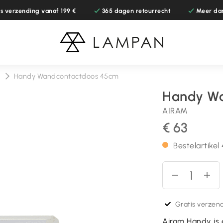
is verzending vanaf 199 €
365 dagen retourrecht
Meer da
g
Handy Wandcontactdoos 45cm
Handy W
AIRAM
€ 63
Bestelartike
Gratis verzend
Airam Handy is