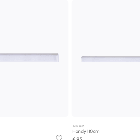
AIRAM
Handy 110cm
€ 95