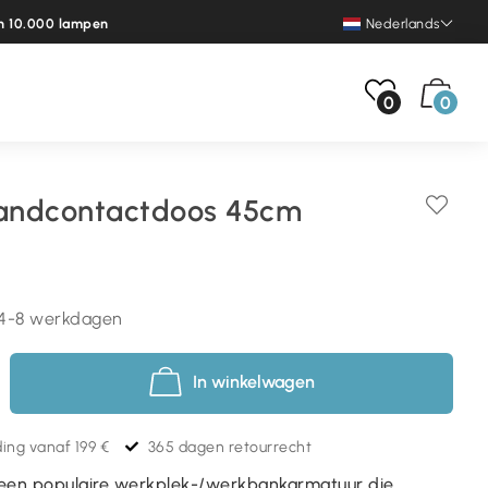
n 10.000 lampen
Nederlands
0
0
andcontactdoos 45cm
l 4-8 werkdagen
In winkelwagen
ing vanaf 199 €
365 dagen retourrecht
 een populaire werkplek-/werkbankarmatuur die