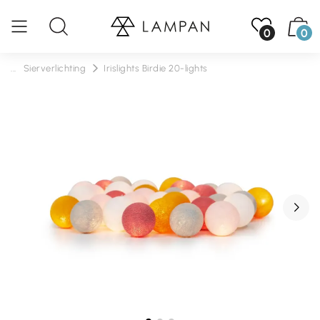
0
0
...
Sierverlichting
Irislights Birdie 20-lights