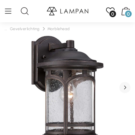
0
0
...
Gevelverlichting
Marblehead