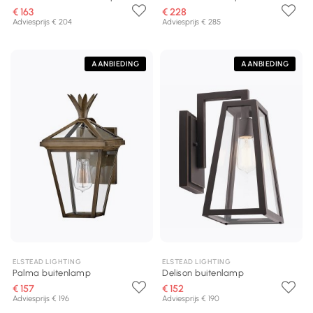
€ 163
€ 228
Adviesprijs € 204
Adviesprijs € 285
AANBIEDING
AANBIEDING
ELSTEAD LIGHTING
ELSTEAD LIGHTING
Palma buitenlamp
Delison buitenlamp
€ 157
€ 152
Adviesprijs € 196
Adviesprijs € 190