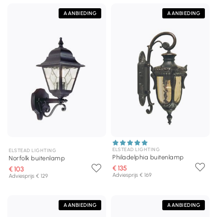
AANBIEDING
AANBIEDING
ELSTEAD LIGHTING
ELSTEAD LIGHTING
Philadelphia buitenlamp
Norfolk buitenlamp
€ 135
€ 103
Adviesprijs € 169
Adviesprijs € 129
AANBIEDING
AANBIEDING