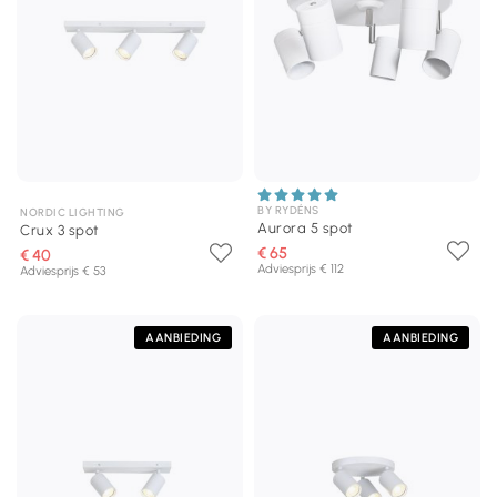
BY RYDÉNS
NORDIC LIGHTING
Aurora 5 spot
Crux 3 spot
€ 65
€ 40
Adviesprijs € 112
Adviesprijs € 53
AANBIEDING
AANBIEDING