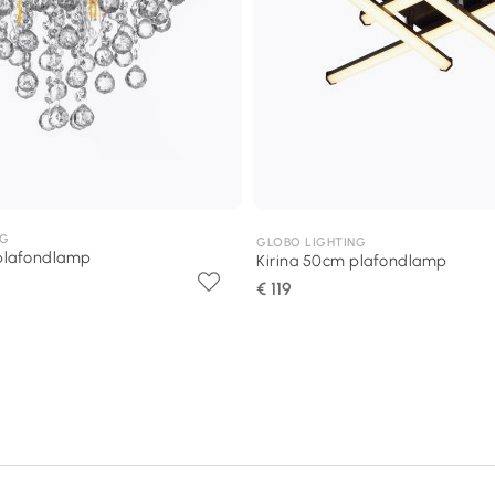
NG
GLOBO LIGHTING
plafondlamp
Kirina 50cm plafondlamp
€ 119