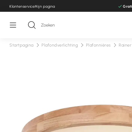
Klantenservice
Mijn pagina
Grat
Startpagina
Plafondverlichting
Plafonnières
Raine