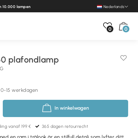
n 10.000 lampen
Nederlands
0
0
60 plafondlamp
NG
l 10-15 werkdagen
In winkelwagen
ing vanaf 199 €
365 dagen retourrecht
ed en ram i trälook är en stilfull detalj som lyfter ditt