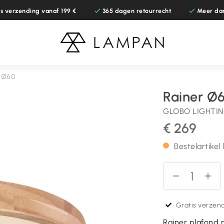
is verzending vanaf 199 €
365 dagen retourrecht
Meer da
r Ø60
Rainer Ø
GLOBO LIGHTI
€ 269
Bestelartike
Gratis verzend
Rainer plafond m