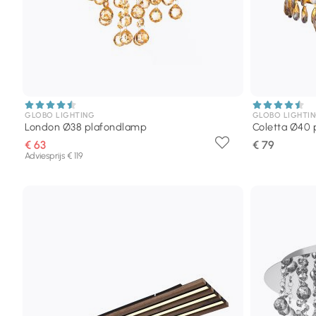
GLOBO LIGHTING
GLOBO LIGHTI
London Ø38 plafondlamp
Coletta Ø40
€ 63
€ 79
Adviesprijs € 119