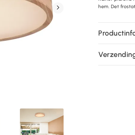
hem. Det frostat
Productinf
Verzendin