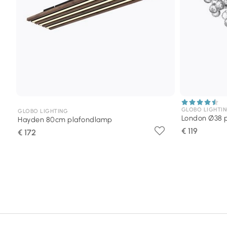
GLOBO LIGHTI
GLOBO LIGHTING
London Ø38 
Hayden 80cm plafondlamp
€ 119
€ 172