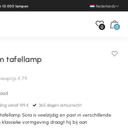
n 10.000 lampen
Nederlands
0
0
m tafellamp
iesprijs
€ 79
raad
ing vanaf 199 €
365 dagen retourrecht
afellamp Sora is veelzijdig en past in verschillende
n klassieke vormgeving draagt hij bij aan