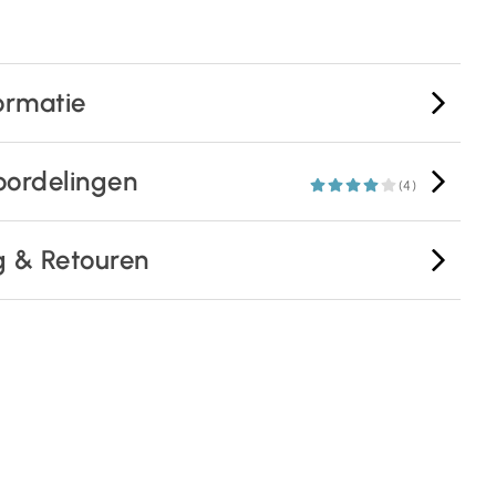
ormatie
oordelingen
(4)
g & Retouren