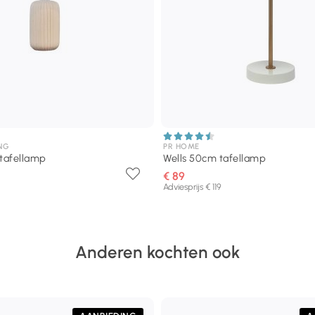
NG
PR HOME
 tafellamp
Wells 50cm tafellamp
€ 89
Adviesprijs € 119
Anderen kochten ook