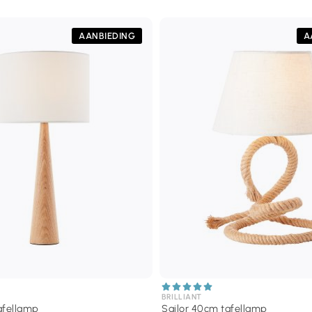
AANBIEDING
A
BRILLIANT
afellamp
Sailor 40cm tafellamp