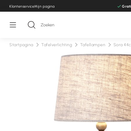
Klantenservice
Mijn pagina
Grat
Startpagina
Tafelverlichting
Tafellampen
Sora 44