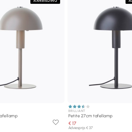
AANBIEDING
A
BRILLIANT
tafellamp
Petite 27cm tafellamp
€ 17
Adviesprijs € 37