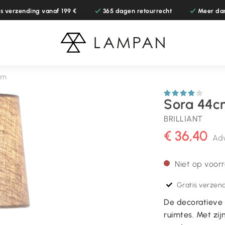
is verzending vanaf 199 €
365 dagen retourrecht
Meer da
cm
Sora 44c
BRILLIANT
€ 36,40
Adv
Niet op voor
Gratis verzend
De decoratieve t
ruimtes. Met zij