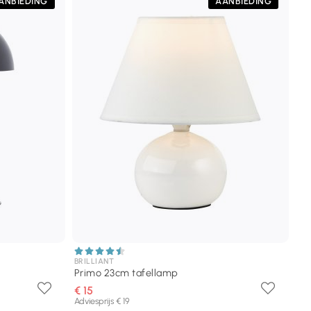
ANBIEDING
AANBIEDING
BRILLIANT
Primo 23cm tafellamp
€ 15
Adviesprijs € 19