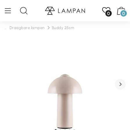
0
0
...
Draagbare lampen
Buddy 25cm