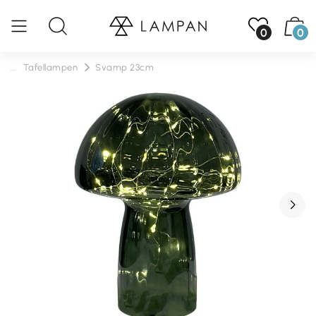
0
0
...
Tafellampen
Svamp 23cm