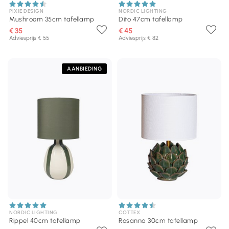
PIXIE DESIGN
NORDIC LIGHTING
Mushroom 35cm tafellamp
Dito 47cm tafellamp
€ 35
€ 45
Adviesprijs € 55
Adviesprijs € 82
AANBIEDING
NORDIC LIGHTING
COTTEX
Rippel 40cm tafellamp
Rosanna 30cm tafellamp