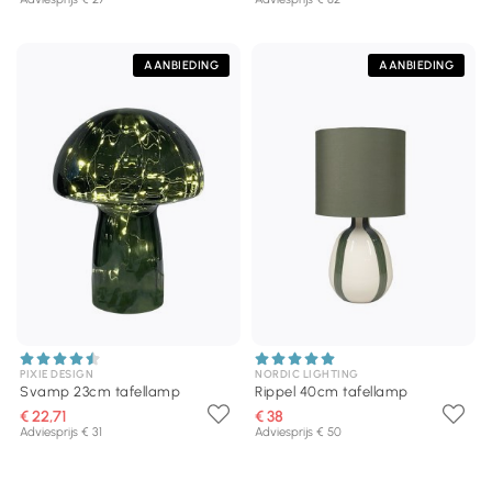
AANBIEDING
AANBIEDING
PIXIE DESIGN
NORDIC LIGHTING
Svamp 23cm tafellamp
Rippel 40cm tafellamp
€ 22,71
€ 38
Adviesprijs € 31
Adviesprijs € 50