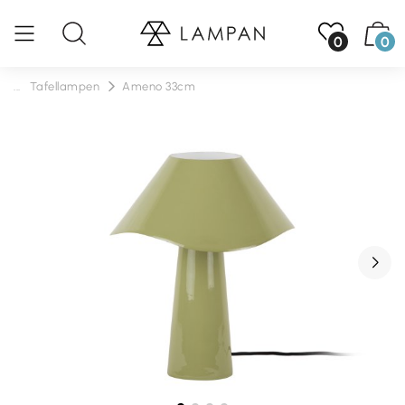
0
0
...
Tafellampen
Ameno 33cm