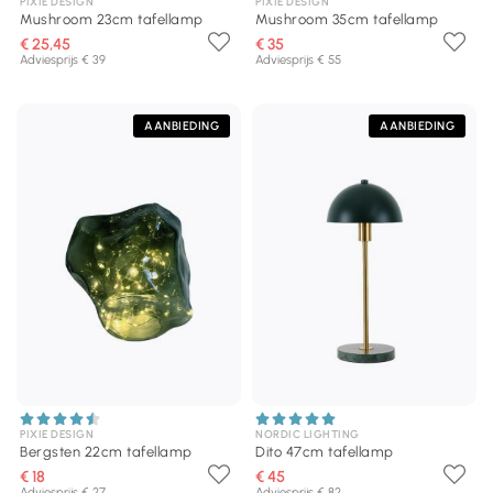
PIXIE DESIGN
PIXIE DESIGN
Mushroom 23cm tafellamp
Mushroom 35cm tafellamp
€ 25,45
€ 35
Adviesprijs € 39
Adviesprijs € 55
AANBIEDING
AANBIEDING
PIXIE DESIGN
NORDIC LIGHTING
Bergsten 22cm tafellamp
Dito 47cm tafellamp
€ 18
€ 45
Adviesprijs € 27
Adviesprijs € 82