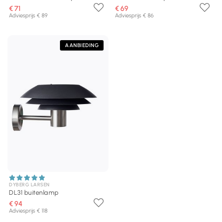
€ 71
€ 69
Adviesprijs € 89
Adviesprijs € 86
AANBIEDING
DYBERG LARSEN
DL31 buitenlamp
€ 94
Adviesprijs € 118