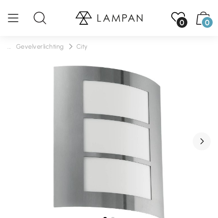
0
0
...
Gevelverlichting
City