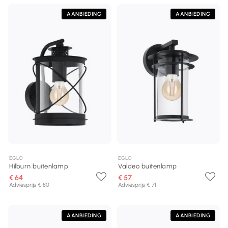
AANBIEDING
AANBIEDING
EGLO
EGLO
Hilburn buitenlamp
Valdeo buitenlamp
€ 64
€ 57
Adviesprijs € 80
Adviesprijs € 71
AANBIEDING
AANBIEDING