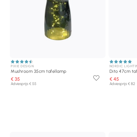
PIXIE DESIGN
NORDIC LIGHTI
Mushroom 35cm tafellamp
Dito 47cm ta
€ 35
€ 45
Adviesprijs € 55
Adviesprijs € 82