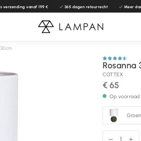
is verzending vanaf 199 €
365 dagen retourrecht
Meer da
 30cm
Rosanna 
COTTEX
€ 65
Op voorraad
Groe