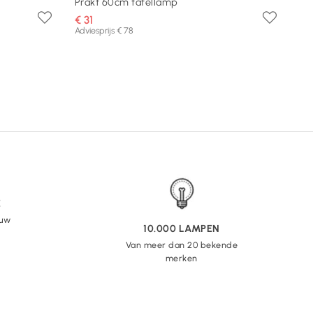
Prakt 60cm tafellamp
€ 31
Adviesprijs € 78
E
 uw
10.000 LAMPEN
Van meer dan 20 bekende
merken