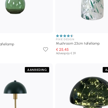
PIXIE DESIGN
Mushroom 23cm tafellamp
afellamp
€ 25,45
Adviesprijs € 39
AANBIEDING
A