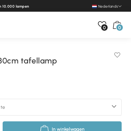
n 10.000 lampen
Nederlands
0
0
30cm tafellamp
nte
In winkelwagen