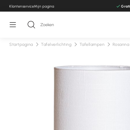
Klantenservice
Mijn pagina
Grat
Startpagina
Tafelverlichting
Tafellampen
Rosanna