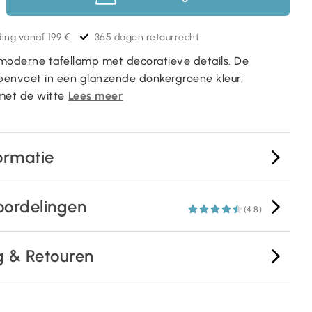
ing vanaf 199 €
365 dagen retourrecht
moderne tafellamp met decoratieve details. De
penvoet in een glanzende donkergroene kleur,
et de witte
Lees meer
ormatie
oordelingen
(4.8)
g & Retouren