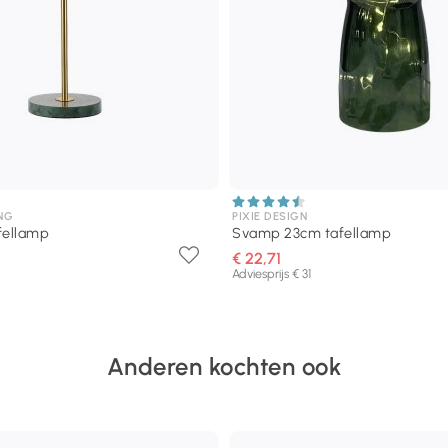
NG
PIXIE DESIGN
fellamp
Svamp 23cm tafellamp
€ 22,71
Adviesprijs € 31
Anderen kochten ook