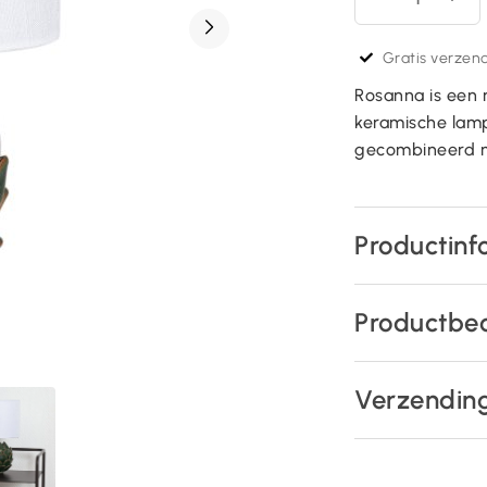
Gratis verzend
Rosanna is een 
keramische lam
gecombineerd m
Productinf
Productbe
Verzendin