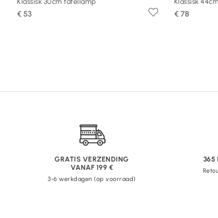
Klassisk 30cm tafellamp
Klassisk 44c
€ 53
€ 78
GRATIS VERZENDING
365
VANAF 199 €
Retou
3-6 werkdagen (op voorraad)