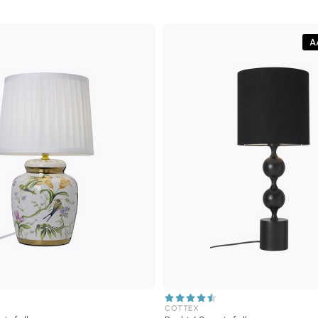
A
COTTEX