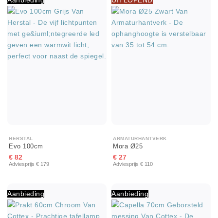
Aanbieding
UITLOPEND
HERSTAL
ARMATURHANTVERK
Evo 100cm
Mora Ø25
€ 82
€ 27
Adviesprijs € 179
Adviesprijs € 110
Aanbieding
Aanbieding