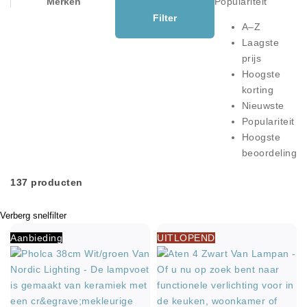
Merken
Kleur
Populariteit
Filter
A–Z
Laagste
prijs
Hoogste
korting
Nieuwste
Populariteit
Hoogste
beoordeling
137
producten
Verberg snelfilter
Aanbieding
UITLOPEND