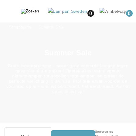
0
0
Startpagina
Summer Sale
Summer Sale
Grote lageropruiming – scoor geselecteerde lampen tegen
onverslaanbare prijzen! Ontdek alles, van elegante
plafondlampen tot gezellige tafellampen, en creëer de
perfecte verlichting in uw huis. Profiteer ervan voordat de
voorraad op is – wie het eerst komt, het eerst maalt. Als het
op is, is het op!
Sorteren op