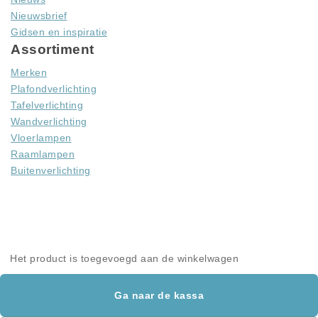
Nieuwsbrief
Gidsen en inspiratie
Assortiment
Merken
Plafondverlichting
Tafelverlichting
Wandverlichting
Vloerlampen
Raamlampen
Buitenverlichting
Lampan Sweden AB (VAT: SE559481703201) © 1980-2026 Copyright
Stora Räppevägen 60, 352 74 VÄXJÖ, SWEDEN
Het product is toegevoegd aan de winkelwagen
Ga naar de kassa